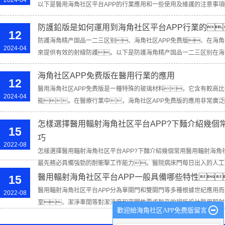
2024-04
以下是醫用海角社区平台APP的行業應用和一些使用及維護的注意事項
用：1....
防護鉛版是如何運用到海角社区平台APP行業的
12
防護海角精产国品一二三区别、海角社区APP免费版、在海角
2024-04
來提供有效的射線防護。以下是防護海角精产国品一二三区别在海
角精产国品一二三区别作為核心防護材料，被廣泛用於製...
海角社区APP免费版在醫用行業的應用
12
醫用海角社区APP免费版是一種特殊的玻璃材料，它含有較高
2024-04
能。在醫療行業中，海角社区APP免费版的應用非常廣泛
掃...
怎樣選擇醫用輻射海角社区平台APP?下麵介紹幾個
15
巧
2022-08
怎樣選擇醫用輻射海角社区平台APP?下麵介紹幾個常用醫用輻射海角社
最先務必具備強勁的耐衝擊工作能力。醫院病床門每日出入的人工流
醫用輻射海角社区平台APP一般具備哪些特性
15
醫用輻射海角社区平台APP分為單開門和雙開門等多種根據世紀應用
2022-08
室、潔淨車間等對潔淨度和密閉性要求較高的場所設計醫用輻射海角
歡迎給海角社区APP免费版留言