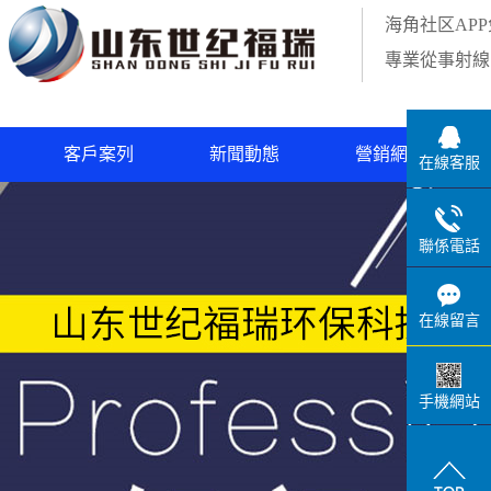
海角社区APP免费版,海角精产国品一二三区别,海角社区平台APP,海角社区安卓版下
海角社区AP
载
專業從事射
客戶案列
新聞動態
營銷網絡
在線客服
品一
合作夥伴
公司新聞
P免
行業新聞
聯係電話
台
解決方案
在線留言
護
手機網站