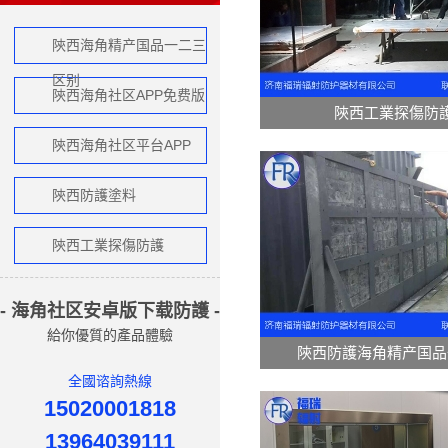
陝西海角精产国品一二三
区别
陝西海角社区APP免费版
陝西工業探傷防
陝西海角社区平台APP
陝西防護塗料
陝西工業探傷防護
- 海角社区安卓版下载防護 -
給你優質的產品體驗
陝西防護海角精产国品
全國谘詢熱線
15020001818
13964039111