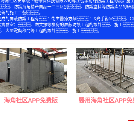
紀海角社区安卓版下载環保科技有限公司專注從事射線防護工程的設計施工
、防護海角精产国品一二三区别、防護塗料等防護產品的研
完善的施工工藝。
完成的屏蔽防護工程有：衛生醫療方麵：X光手術室、C
素實驗室）、磁共振等機房的屏蔽防護工程的設計、施工
、大型電動移門等工程的設計、施工。
“質量第一、信譽至上”的企業宗旨，多年來在射線防護領
以誠信為本，以科技創新求發展，以品質贏得客戶的信賴
海角社区APP免费版
醫用海角社区APP免