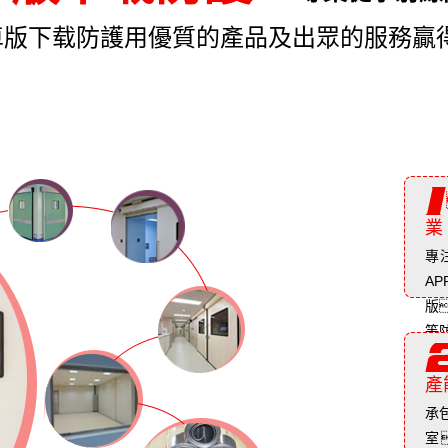
卓版下载防護用優質的產品及出眾的服務贏
業
專
A
版
等
產
承
室