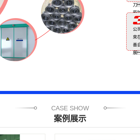
刀
蔽
公
來
善
展
CASE SHOW
案例展示